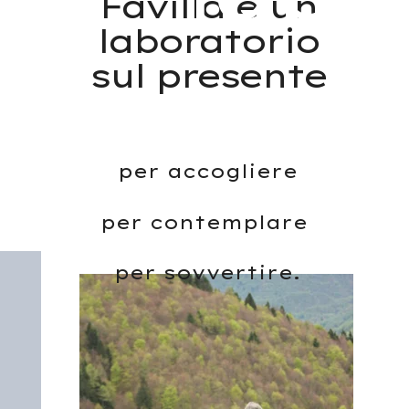
Favilla è un
laboratorio
sul presente
per accogliere
per contemplare
per sovvertire.